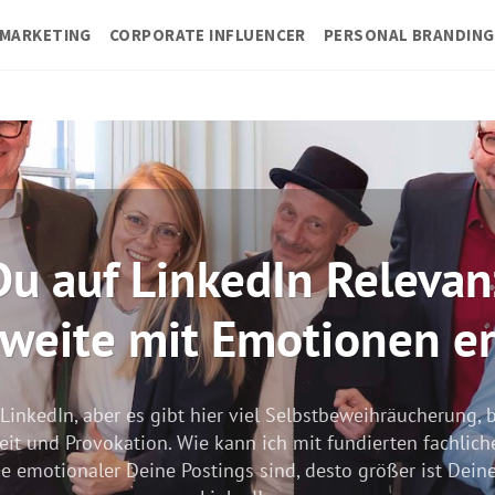
MARKETING
CORPORATE INFLUENCER
PERSONAL BRANDING
f LinkedIn Relevanz un
e mit Emotionen erziels
aber es gibt hier viel Selbstbeweihräucherung, banale KI-
vokation. Wie kann ich mit fundierten fachlichen Texten 
er Deine Postings sind, desto größer ist Deine Reichweit