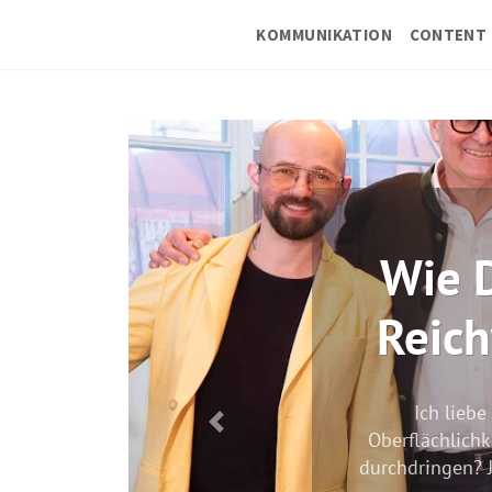
KOMMUNIKATION
CONTENT 
Wie Du au
Reichweit
Ich liebe LinkedIn, 
Oberflächlichkeit und Pro
durchdringen? Je emotional