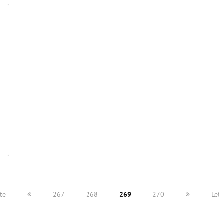
te
267
268
269
270
Le