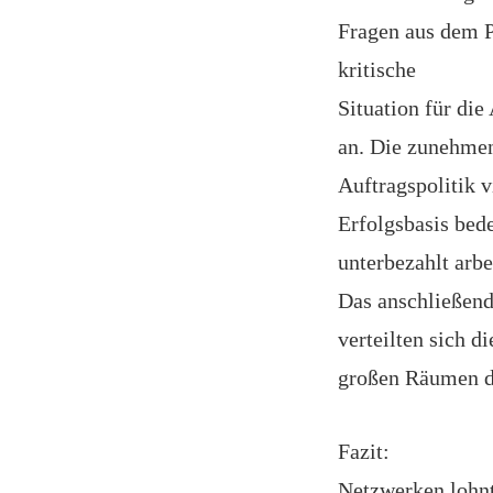
Fragen aus dem 
kritische
Situation für di
an. Die zunehme
Auftragspolitik 
Erfolgsbasis bed
unterbezahlt arb
Das anschließend
verteilten sich d
großen Räumen d
Fazit:
Netzwerken lohnt 