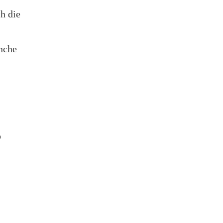
h die
nche
o