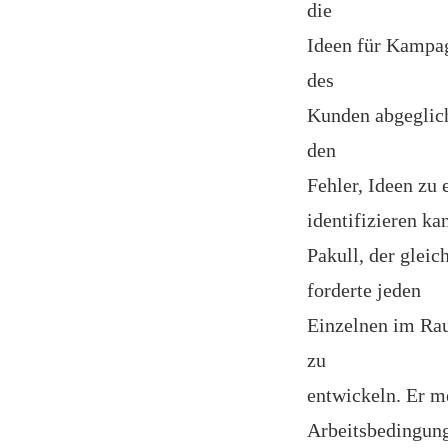
die
Ideen für Kampag
des
Kunden abgeglic
den
Fehler, Ideen zu 
identifizieren ka
Pakull, der gleic
forderte jeden
Einzelnen im Ra
zu
entwickeln. Er me
Arbeitsbedingung