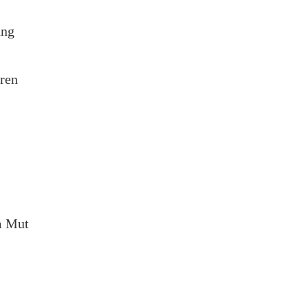
ung
ren
m Mut