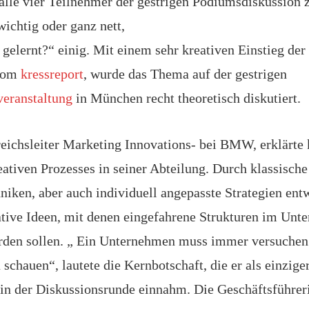
 alle vier Teilnehmer der gestrigen Podiumsdiskussio
wichtig oder ganz nett,
gelernt?“ einig. Mit einem sehr kreativen Einstieg der
vom
kressreport
, wurde das Thema auf der gestrigen
eranstaltung
in München recht theoretisch diskutiert.
eichsleiter Marketing Innovations- bei BMW, erklärte 
ativen Prozesses in seiner Abteilung. Durch klassische
niken, aber auch individuell angepasste Strategien ent
tive Ideen, mit denen eingefahrene Strukturen im Unt
rden sollen. „ Ein Unternehmen muss immer versuchen
 schauen“, lautete die Kernbotschaft, die er als einziger
n der Diskussionsrunde einnahm. Die Geschäftsführer