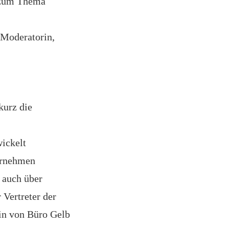
n zum Thema
 Moderatorin,
kurz die
wickelt
ernehmen
 auch über
 Vertreter der
in von Büro Gelb