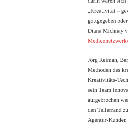
darin waren sich
„Kreativität – ge
gottgegeben oder 
Diana Michnay 
Mediennetzwerkv
Jörg Reiman, Ber
Methoden des kre
Kreativitäts-Tech
sein Team innova
aufgebrochen we
den Tellerrand zu
Agentur-Kunden i