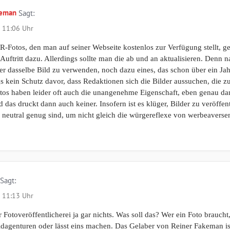
keman
Sagt:
 11:06 Uhr
PR-Fotos, den man auf seiner Webseite kostenlos zur Verfügung stellt, g
Auftritt dazu. Allerdings sollte man die ab und an aktualisieren. Denn na
 dasselbe Bild zu verwenden, noch dazu eines, das schon über ein Jahr 
ngs kein Schutz davor, dass Redaktionen sich die Bilder aussuchen, die z
tos haben leider oft auch die unangenehme Eigenschaft, eben genau d
as druckt dann auch keiner. Insofern ist es klüger, Bilder zu veröffent
 neutral genug sind, um nicht gleich die würgereflexe von werbeaversen
Sagt:
 11:13 Uhr
r Fotoveröffentlicherei ja gar nichts. Was soll das? Wer ein Foto braucht
ildagenturen oder lässt eins machen. Das Gelaber von Reiner Fakeman ist