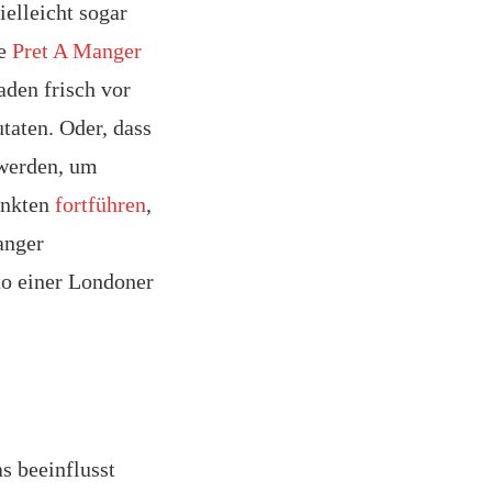
ielleicht sogar
te
Pret A Manger
aden frisch vor
utaten. Oder, dass
 werden, um
Punkten
fortführen
,
anger
to einer Londoner
s beeinflusst