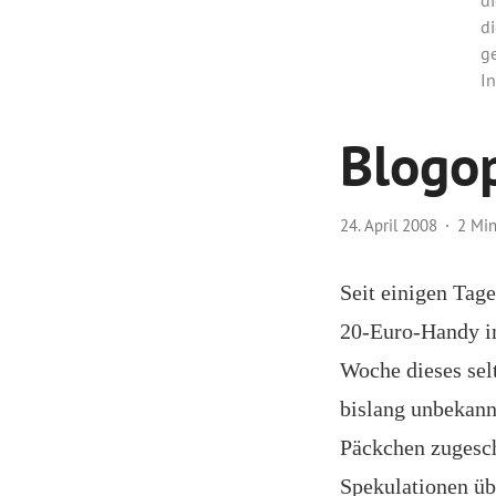
di
g
In
Blogo
24. April 2008
2 Mi
Seit einigen Tag
20-Euro-Handy im
Woche dieses sel
bislang unbekannt
Päckchen zugesch
Spekulationen üb