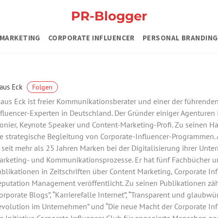
PR-Blogger
MARKETING
CORPORATE INFLUENCER
PERSONAL BRANDING
aus Eck
Folgen
aus Eck ist freier Kommunikationsberater und einer der führende
fluencer-Experten in Deutschland. Der Gründer einiger Agenturen 
onier, Keynote Speaker und Content-Marketing-Profi. Zu seinen 
e strategische Begleitung von Corporate-Influencer-Programmen. A
 seit mehr als 25 Jahren Marken bei der Digitalisierung ihrer Unte
arketing- und Kommunikationsprozesse. Er hat fünf Fachbücher u
blikationen in Zeitschriften über Content Marketing, Corporate In
putation Management veröffentlicht. Zu seinen Publikationen zä
orporate Blogs”, “Karrierefalle Internet”, “Transparent und glaubwür
volution im Unternehmen” und “Die neue Macht der Corporate Infl
e Initiative Corporate Influencer Club für engagierte Menschen ge