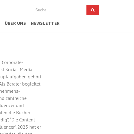
ÜBER UNS
NEWSLETTER
n Corporate-
ist Social-Media-
Hauptaufgaben gehört
ls Berater begleitet
rnehmens-,
nd zahlreiche
fluencer und
hlen die Bücher
dig”, “Die Content-
uencer”. 2023 hat er
gründet, die den