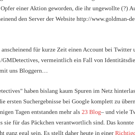
?) Opfer einer Aktion geworden, die ihr ungewollte (?)
heinend den Server der Website http://www.goldman-de
anscheinend für kurze Zeit einen Account bei Twitter 
m/GMDetectives, vermeintlich ein Fall von Identitätsdi
l mit uns Bloggern…
ectives" haben bislang kaum Spuren im Netz hinterla
 die ersten Suchergebnisse bei Google komplett zu übe
nigen Tagen entstanden mehr als
23 Blog
– und viele T
s sie für das Päckchen verantwortlich sind. Das konnt
 ganz egal sein. Es stellt daher heute in einer
Richtig