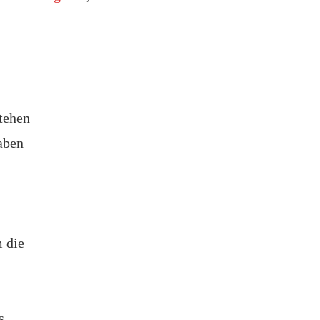
tehen
aben
m die
s