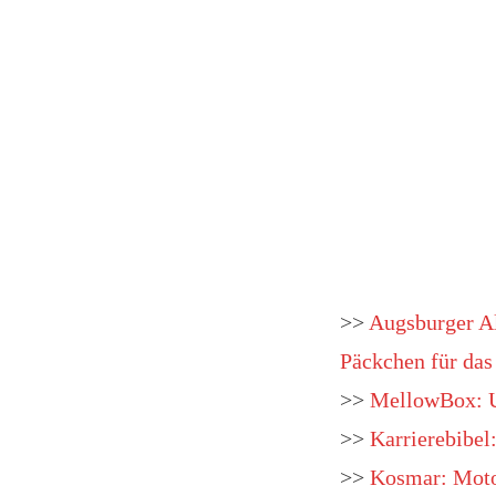
>>
Augsburger Al
Päckchen für da
>>
MellowBox: U
>>
Karrierebibel
>>
Kosmar: Moto