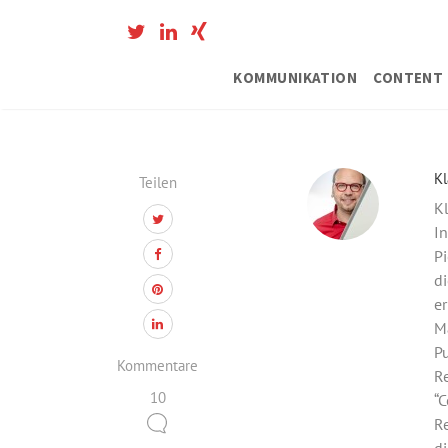
KOMMUNIKATION
CONTENT 
Kl
Teilen
Kl
In
Pi
di
er
M
Pu
Kommentare
Re
10
“C
Re
di