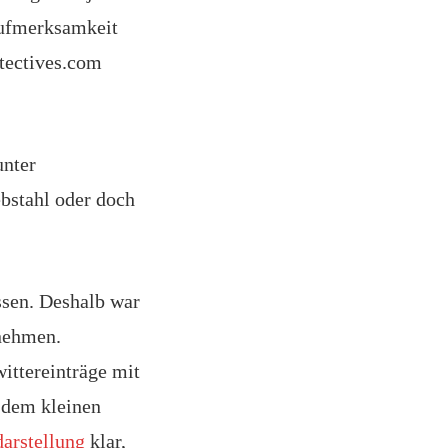
 Aufmerksamkeit
tectives.com
unter
ebstahl oder doch
ssen. Deshalb war
rnehmen.
wittereinträge mit
e dem kleinen
darstellung
klar,