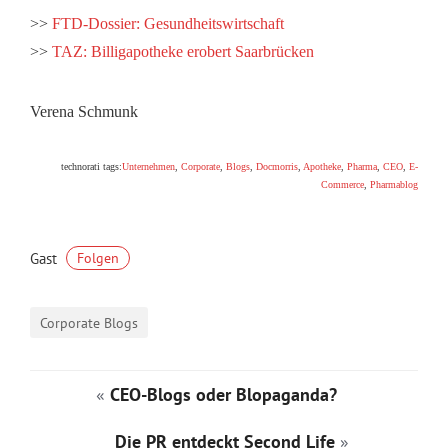
>>
FTD-Dossier: Gesundheitswirtschaft
>>
TAZ: Billigapotheke erobert Saarbrücken
Verena Schmunk
technorati tags:
Unternehmen
,
Corporate
,
Blogs
,
Docmorris
,
Apotheke
,
Pharma
,
CEO
,
E-
Commerce
,
Pharmablog
Gast
Folgen
Corporate Blogs
«
CEO-Blogs oder Blopaganda?
Die PR entdeckt Second Life
»