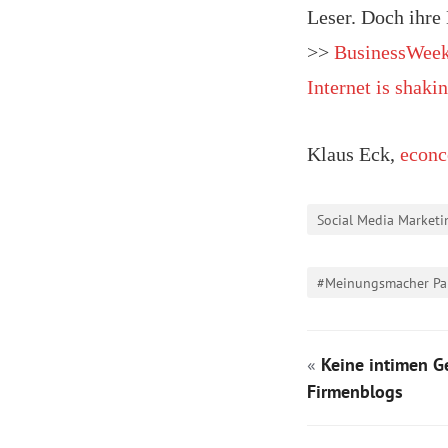
Leser. Doch ihre
>>
BusinessWeek
Internet is shaki
Klaus Eck,
econc
Social Media Marketi
#Meinungsmacher Par
«
Keine intimen G
Firmenblogs