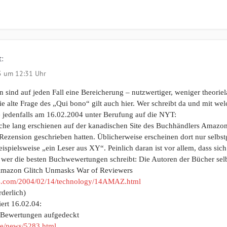
:
5 um 12:31 Uhr
 sind auf jeden Fall eine Bereicherung – nutzwertiger, weniger theoriel
e alte Frage des „Qui bono“ gilt auch hier. Wer schreibt da und mit we
te jedenfalls am 16.02.2004 unter Berufung auf die NYT:
che lang erschienen auf der kanadischen Site des Buchhändlers Amazon
 Rezension geschrieben hatten. Üblicherweise erscheinen dort nur selbs
spielsweise „ein Leser aus XY“. Peinlich daran ist vor allem, dass sic
, wer die besten Buchwewertungen schreibt: Die Autoren der Bücher selb
Amazon Glitch Unmasks War of Reviewers
es.com/2004/02/14/technology/14AMAZ.html
rderlich)
iert 16.02.04:
 Bewertungen aufgedeckt
de/news/5283.html