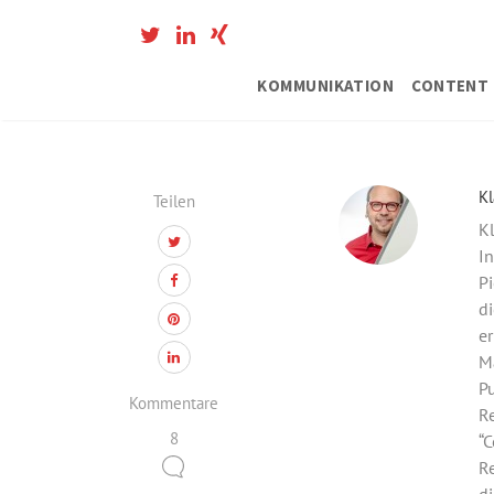
KOMMUNIKATION
CONTENT 
Kl
Teilen
Kl
In
Pi
di
er
M
Pu
Kommentare
Re
8
“C
Re
di