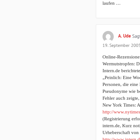
laufen …
A. Ude
Sagt
19. September 200
Online-Rezensionen
Wermutstropfen: Di
Intern.de berichte
„Peinlich: Eine Wo
Personen, die eine
Pseudonyme wie bei
Fehler auch zeigte
New York Times: 
http://www.nytim
(Registrierung erfo
intern.de, Kurz not
Urheberschaft von
http://www.intern.