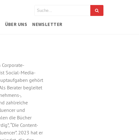
ÜBER UNS
NEWSLETTER
n Corporate-
ist Social-Media-
Hauptaufgaben gehört
ls Berater begleitet
rnehmens-,
nd zahlreiche
fluencer und
hlen die Bücher
dig”, “Die Content-
uencer”. 2023 hat er
gründet, die den