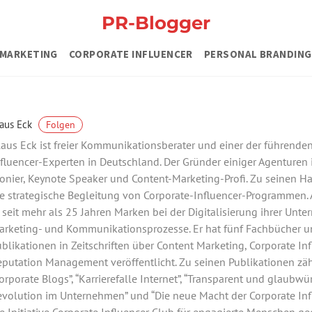
PR-Blogger
MARKETING
CORPORATE INFLUENCER
PERSONAL BRANDING
aus Eck
Folgen
aus Eck ist freier Kommunikationsberater und einer der führende
fluencer-Experten in Deutschland. Der Gründer einiger Agenturen 
onier, Keynote Speaker und Content-Marketing-Profi. Zu seinen 
e strategische Begleitung von Corporate-Influencer-Programmen. A
 seit mehr als 25 Jahren Marken bei der Digitalisierung ihrer Unte
arketing- und Kommunikationsprozesse. Er hat fünf Fachbücher u
blikationen in Zeitschriften über Content Marketing, Corporate In
putation Management veröffentlicht. Zu seinen Publikationen zä
orporate Blogs”, “Karrierefalle Internet”, “Transparent und glaubwür
volution im Unternehmen” und “Die neue Macht der Corporate Infl
e Initiative Corporate Influencer Club für engagierte Menschen ge