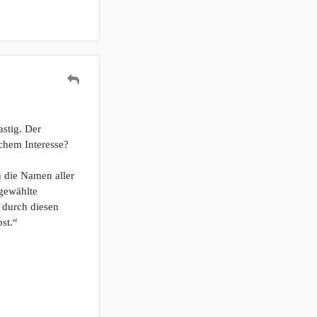
astig. Der
lchem Interesse?
 die Namen aller
tgewählte
h durch diesen
st.“