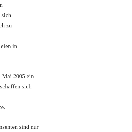
en
 sich
ch zu
eien in
m Mai 2005 ein
schaffen sich
te.
senten sind nur