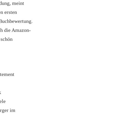
idung, meint
n ersten
 Buchbewertung.
ich die Amazon-
 schön
atement
k
ele
rger im