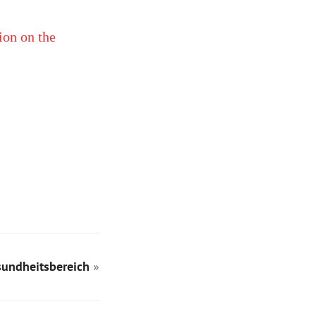
on on the
sundheitsbereich
»