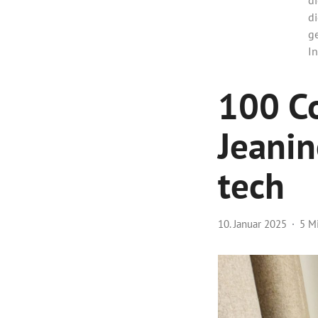
di
g
In
100 Co
Jeani
tech
10. Januar 2025
5 M