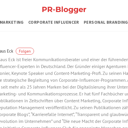
PR-Blogger
MARKETING
CORPORATE INFLUENCER
PERSONAL BRANDING
aus Eck
Folgen
aus Eck ist freier Kommunikationsberater und einer der führende
fluencer-Experten in Deutschland. Der Gründer einiger Agenturen 
onier, Keynote Speaker und Content-Marketing-Profi. Zu seinen 
e strategische Begleitung von Corporate-Influencer-Programmen. A
 seit mehr als 25 Jahren Marken bei der Digitalisierung ihrer Unte
arketing- und Kommunikationsprozesse. Er hat fünf Fachbücher u
blikationen in Zeitschriften über Content Marketing, Corporate In
putation Management veröffentlicht. Zu seinen Publikationen zä
orporate Blogs”, “Karrierefalle Internet”, “Transparent und glaubwür
volution im Unternehmen” und “Die neue Macht der Corporate Infl
e Initiative Corporate Influencer Club für engagierte Menschen ge