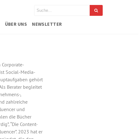
ÜBER UNS
NEWSLETTER
n Corporate-
ist Social-Media-
Hauptaufgaben gehört
ls Berater begleitet
rnehmens-,
nd zahlreiche
fluencer und
hlen die Bücher
dig”, “Die Content-
uencer”. 2023 hat er
gründet, die den