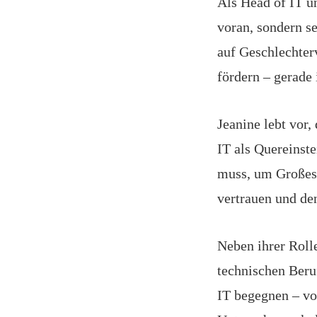
Als Head of IT un
voran, sondern s
auf Geschlechterv
fördern – gerade 
Jeanine lebt vor,
IT als Quereinst
muss, um Großes 
vertrauen und de
Neben ihrer Rolle
technischen Beru
IT begegnen – von