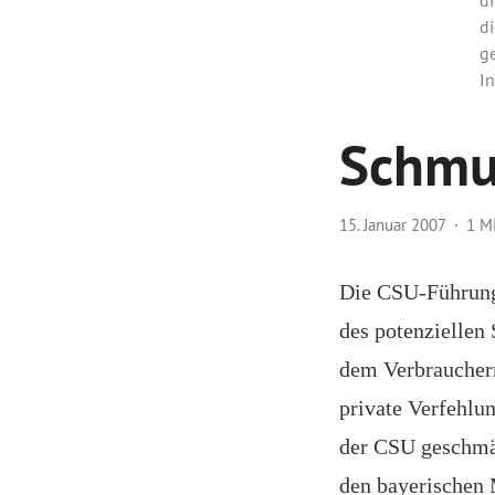
di
g
In
Schmu
15. Januar 2007
1 M
Die CSU-Führungsk
des potenziellen
dem Verbraucherm
private Verfehlu
der CSU geschmäl
den bayerischen 