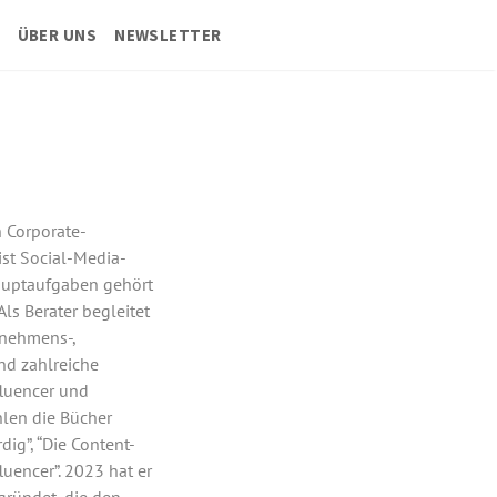
ÜBER UNS
NEWSLETTER
n Corporate-
ist Social-Media-
Hauptaufgaben gehört
ls Berater begleitet
rnehmens-,
nd zahlreiche
fluencer und
hlen die Bücher
dig”, “Die Content-
uencer”. 2023 hat er
gründet, die den