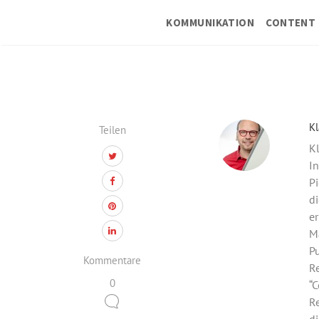
KOMMUNIKATION
CONTENT 
Kl
Teilen
Kl
In
Pi
di
er
M
Pu
Kommentare
Re
0
“C
Re
di