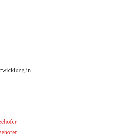
ntwicklung in
eehofer
eehofer