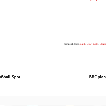
technorati tags:
Politik
,
CSU
,
Partei
,
Stoibe
ußball-Spot
BBC plan