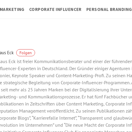
MARKETING
CORPORATE INFLUENCER
PERSONAL BRANDING
aus Eck
Folgen
aus Eck ist freier Kommunikationsberater und einer der führende
fluencer-Experten in Deutschland. Der Gründer einiger Agenturen 
onier, Keynote Speaker und Content-Marketing-Profi. Zu seinen 
e strategische Begleitung von Corporate-Influencer-Programmen. A
 seit mehr als 25 Jahren Marken bei der Digitalisierung ihrer Unte
arketing- und Kommunikationsprozesse. Er hat fünf Fachbücher u
blikationen in Zeitschriften über Content Marketing, Corporate In
putation Management veröffentlicht. Zu seinen Publikationen zä
orporate Blogs”, “Karrierefalle Internet”, “Transparent und glaubwür
volution im Unternehmen” und “Die neue Macht der Corporate Infl
e Initiative Corporate Influencer Club für engagierte Menschen ge