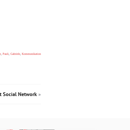
r
,
Pauli
,
Gabriele
,
Kommunikation
t Social Network
»