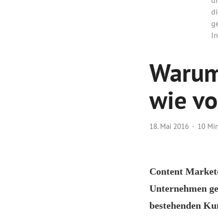
di
g
In
Warum
wie v
18. Mai 2016
10 Mi
Content Markete
Unternehmen gern
bestehenden Kun