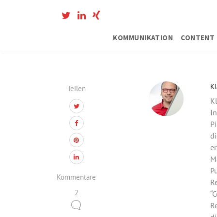
KOMMUNIKATION
CONTENT 
Kl
Teilen
Kl
In
Pi
di
er
M
Pu
Kommentare
Re
2
“C
Re
di