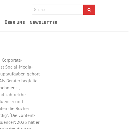
ÜBER UNS
NEWSLETTER
n Corporate-
ist Social-Media-
Hauptaufgaben gehört
ls Berater begleitet
rnehmens-,
nd zahlreiche
fluencer und
hlen die Bücher
dig”, “Die Content-
uencer”. 2023 hat er
gründet, die den