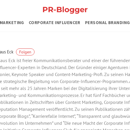
PR-Blogger
MARKETING
CORPORATE INFLUENCER
PERSONAL BRANDING
aus Eck
Folgen
aus Eck ist freier Kommunikationsberater und einer der führende
fluencer-Experten in Deutschland. Der Gründer einiger Agenturen 
onier, Keynote Speaker und Content-Marketing-Profi. Zu seinen 
e strategische Begleitung von Corporate-Influencer-Programmen. A
 seit mehr als 25 Jahren Marken bei der Digitalisierung ihrer Unte
arketing- und Kommunikationsprozesse. Er hat fünf Fachbücher u
blikationen in Zeitschriften über Content Marketing, Corporate In
putation Management veröffentlicht. Zu seinen Publikationen zä
orporate Blogs”, “Karrierefalle Internet”, “Transparent und glaubwür
volution im Unternehmen” und “Die neue Macht der Corporate Infl
e Initiative Corporate Influencer Club für engagierte Menschen ge