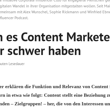
gitalen Wandel in ihrer Organisation mitgestalten wollen. Seit Mai
emeinsam mit Alex Wunschel, Sophie Rickmann und Winfried Ebne
fluencer Podcast.
 es Content Markete
or schwer haben
nuten Lesedauer
r erklären die Funktion und Relevanz von Content 
 in etwa wie folgt: Content stellt eine Beziehung 
den – Zielgruppen! – her, die von den Interessen u