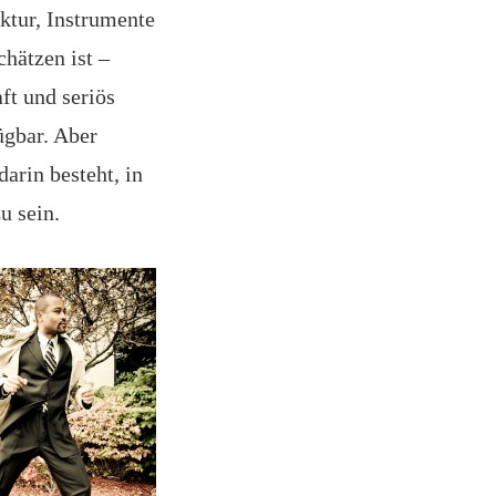
ktur, Instrumente
chätzen ist –
ft und seriös
ügbar. Aber
arin besteht, in
u sein.