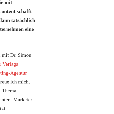
ie mit
ontent schafft
dann tatsächlich
nternehmen eine
 mit Dr. Simon
r Verlags
ting-Agentur
freue ich mich,
em Thema
ontent Marketer
tzt: