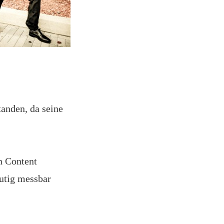
tanden, da seine
n Content
eutig messbar