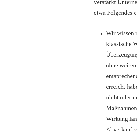
verstärkt Untern
etwa Folgendes 
Wir wissen n
klassische 
Überzeugung
ohne weiter
entsprechend
erreicht hab
nicht oder n
Maßnahmen is
Wirkung lang
Abverkauf v