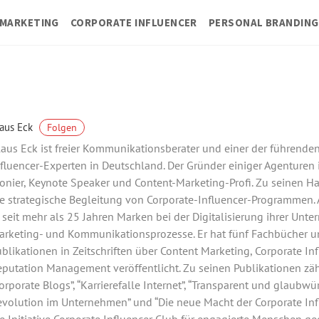
MARKETING
CORPORATE INFLUENCER
PERSONAL BRANDING
aus Eck
Folgen
aus Eck ist freier Kommunikationsberater und einer der führende
fluencer-Experten in Deutschland. Der Gründer einiger Agenturen 
onier, Keynote Speaker und Content-Marketing-Profi. Zu seinen 
e strategische Begleitung von Corporate-Influencer-Programmen. A
 seit mehr als 25 Jahren Marken bei der Digitalisierung ihrer Unte
arketing- und Kommunikationsprozesse. Er hat fünf Fachbücher u
blikationen in Zeitschriften über Content Marketing, Corporate In
putation Management veröffentlicht. Zu seinen Publikationen zä
orporate Blogs”, “Karrierefalle Internet”, “Transparent und glaubwür
volution im Unternehmen” und “Die neue Macht der Corporate Infl
e Initiative Corporate Influencer Club für engagierte Menschen ge