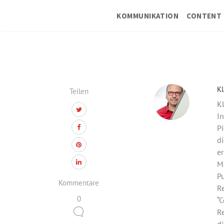
KOMMUNIKATION
CONTENT 
Kl
Teilen
Kl
In
Pi
di
er
M
Pu
Kommentare
Re
0
“C
Re
di