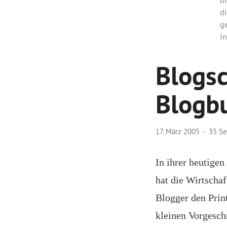
di
g
In
Blogsc
Blogbu
17. März 2005
35 S
In ihrer heutige
hat die Wirtschaf
Blogger den Print
kleinen Vorgesch