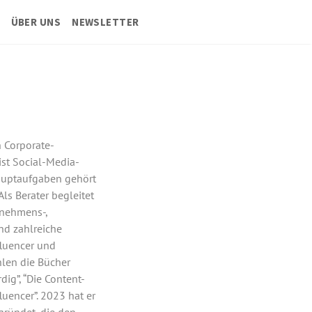
ÜBER UNS
NEWSLETTER
n Corporate-
ist Social-Media-
Hauptaufgaben gehört
ls Berater begleitet
rnehmens-,
nd zahlreiche
fluencer und
hlen die Bücher
dig”, “Die Content-
uencer”. 2023 hat er
gründet, die den