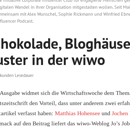
gitalen Wandel in ihrer Organisation mitgestalten wollen. Seit Mai
emeinsam mit Alex Wunschel, Sophie Rickmann und Winfried Ebne
fluencer Podcast.
hokolade, Bloghäuse
ster in der wiwo
ekunden Lesedauer
n Ausgabe widmet sich die Wirtschaftswoche dem Them
tszeitschrift den Vorteil, dass unter anderem zwei erf
artikel verfasst haben:
Matthias Hohensee
und
Jochen
mack auf den Beitrag liefert das wiwo-Weblog Jo’s Job